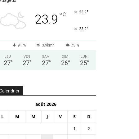
Nuageux
°
23.9
°
C
23.9
°
23.9
91 %
3.9kmh
75 %
JEU
VEN
SAM
DIM
LUN
27
°
27
°
27
°
26
°
25
°
Calendrier
août 2026
L
M
M
J
V
S
D
1
2