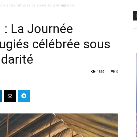
ale des réfugiés célébrée sous le signe de...
: La Journée
ugiés célébrée sous
idarité
1869
0