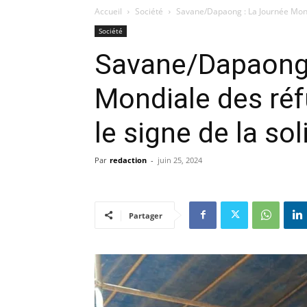
Accueil
Société
Savane/Dapaong : La Journée Mondi
Société
Savane/Dapaong 
Mondiale des réf
le signe de la sol
Par
redaction
-
juin 25, 2024
Partager