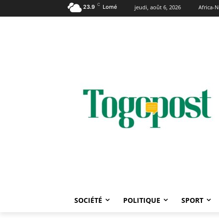
C
23.9
Lomé
jeudi, août 6, 2026
Africa-
SOCIÉTÉ
POLITIQUE
SPORT