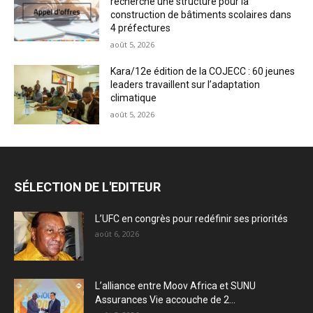
recherche une structure pour la
construction de bâtiments scolaires dans
4 préfectures
août 5, 2026
Kara/12e édition de la COJECC : 60 jeunes
leaders travaillent sur l’adaptation
climatique
août 5, 2026
SÉLECTION DE L'EDITEUR
L’UFC en congrès pour redéfinir ses priorités
août 6, 2026
L’alliance entre Moov Africa et SUNU
Assurances Vie accouche de 2...