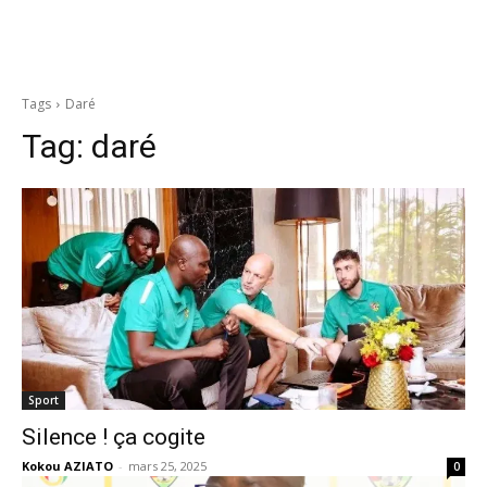
Tags
Daré
Tag:
daré
Sport
Silence ! ça cogite
Kokou AZIATO
-
mars 25, 2025
0