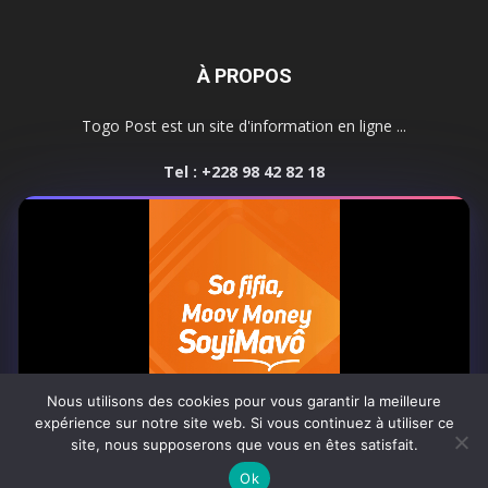
À PROPOS
Togo Post est un site d'information en ligne ...
Tel : +228 98 42 82 18
Contactez-nous:
contact@togopost.tg
SUIVEZ NOUS
Nous utilisons des cookies pour vous garantir la meilleure
expérience sur notre site web. Si vous continuez à utiliser ce
site, nous supposerons que vous en êtes satisfait.
Africa-Newsroom
Contact
Activités du site
0:05
Ok
© Copyright 2025 Togo Post | Tous droits réservés