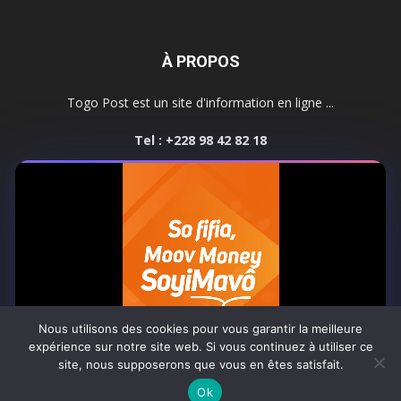
À PROPOS
Togo Post est un site d'information en ligne ...
Tel : +228 98 42 82 18
Contactez-nous:
contact@togopost.tg
SUIVEZ NOUS
Nous utilisons des cookies pour vous garantir la meilleure
expérience sur notre site web. Si vous continuez à utiliser ce
site, nous supposerons que vous en êtes satisfait.
Africa-Newsroom
Contact
Activités du site
0:08
Ok
© Copyright 2025 Togo Post | Tous droits réservés