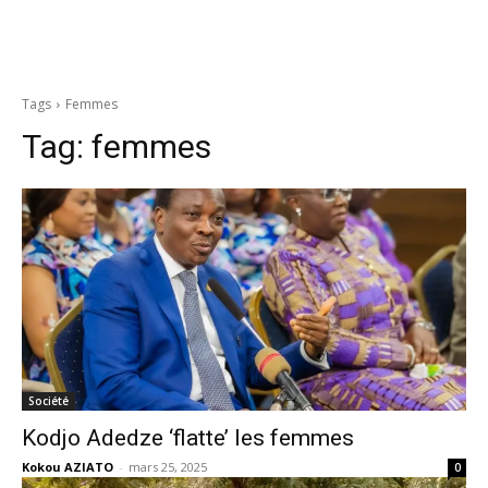
Tags
Femmes
Tag:
femmes
Société
Kodjo Adedze ‘flatte’ les femmes
Kokou AZIATO
-
mars 25, 2025
0