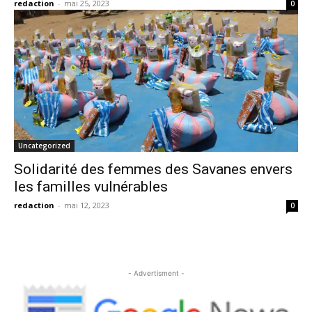
redaction
-
mai 25, 2023
0
Uncategorized
Solidarité des femmes des Savanes envers
les familles vulnérables
redaction
-
mai 12, 2023
0
- Advertisment -