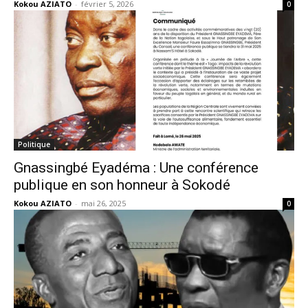
Kokou AZIATO
-
février 5, 2026
0
Politique
Gnassingbé Eyadéma : Une conférence
publique en son honneur à Sokodé
Kokou AZIATO
-
mai 26, 2025
0