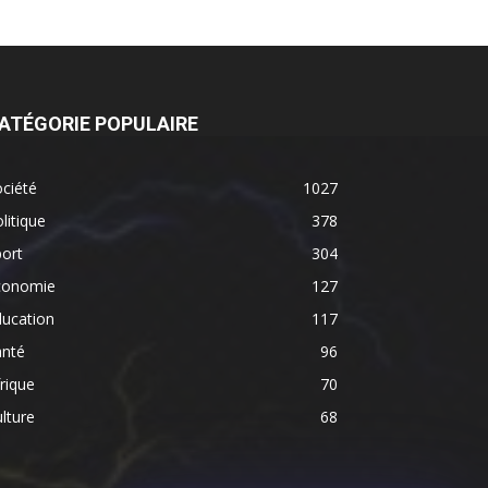
ATÉGORIE POPULAIRE
ciété
1027
litique
378
ort
304
conomie
127
ducation
117
anté
96
rique
70
lture
68