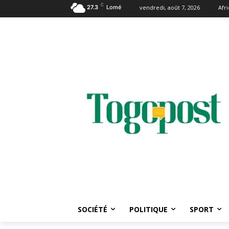
C
27.3
Lomé
vendredi, août 7, 2026
Afr
SOCIÉTÉ
POLITIQUE
SPORT