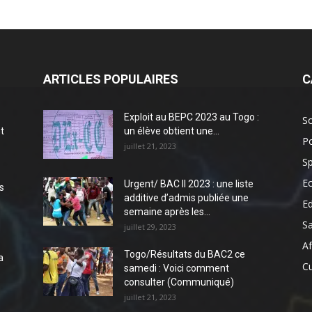
ARTICLES POPULAIRES
C
Exploit au BEPC 2023 au Togo :
So
t
un élève obtient une...
Po
juillet 21, 2023
Sp
E
Urgent/ BAC II 2023 : une liste
s
additive d’admis publiée une
E
semaine après les...
S
juillet 29, 2023
Af
Togo/Résultats du BAC2 ce
a
Cu
samedi : Voici comment
consulter (Communiqué)
juillet 21, 2023