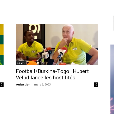
Sport
Football/Burkina-Togo : Hubert
Velud lance les hostilités
redaction
-
mars 6, 2023
0
0