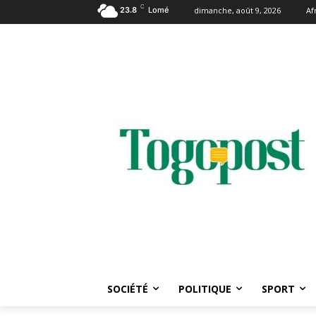
C
23.8
Lomé
dimanche, août 9, 2026
Af
SOCIÉTÉ
POLITIQUE
SPORT