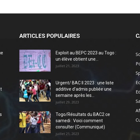
ARTICLES POPULAIRES
C
ue
Exploit au BEPC 2023 au Togo :
So
un élève obtient une...
Po
juillet 21, 2023
Sp
E
Urgent/ BAC II 2023 : une liste
t
additive d’admis publiée une
E
semaine après les...
S
juillet 29, 2023
Af
s
Togo/Résultats du BAC2 ce
Cu
samedi : Voici comment
consulter (Communiqué)
juillet 21, 2023