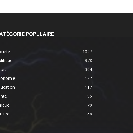
ATÉGORIE POPULAIRE
ciété
1027
litique
378
ort
304
conomie
127
ducation
117
anté
96
rique
70
lture
68