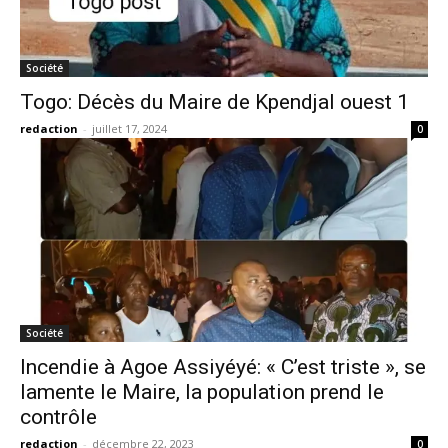
Société
Togo: Décès du Maire de Kpendjal ouest 1
redaction
-
juillet 17, 2024
0
Société
Incendie à Agoe Assiyéyé: « C’est triste », se
lamente le Maire, la population prend le
contrôle
redaction
-
décembre 22, 2023
0