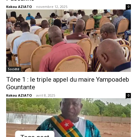
Kokou AZIATO
-
novembre 12, 2025
0
Société
Tône 1 : le triple appel du maire Yampoadeb
Gountante
Kokou AZIATO
-
avril 8, 2025
0