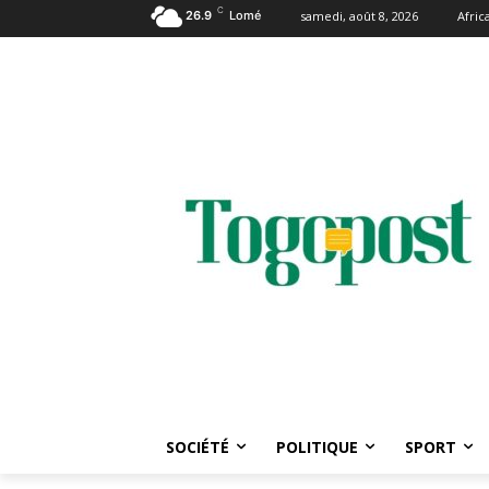
C
26.9
Lomé
samedi, août 8, 2026
Afri
SOCIÉTÉ
POLITIQUE
SPORT