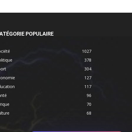
ATÉGORIE POPULAIRE
ciété
1027
litique
378
ort
304
conomie
127
ducation
117
anté
96
rique
70
lture
68