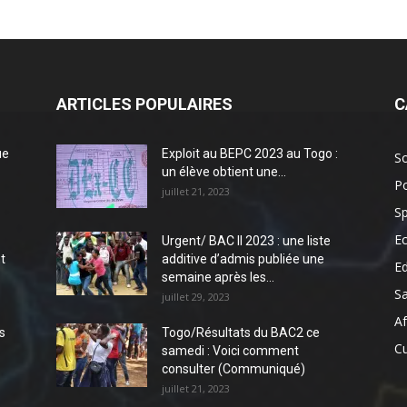
ARTICLES POPULAIRES
C
ue
Exploit au BEPC 2023 au Togo :
So
un élève obtient une...
Po
juillet 21, 2023
Sp
E
Urgent/ BAC II 2023 : une liste
t
additive d’admis publiée une
E
semaine après les...
S
juillet 29, 2023
Af
s
Togo/Résultats du BAC2 ce
Cu
samedi : Voici comment
consulter (Communiqué)
juillet 21, 2023