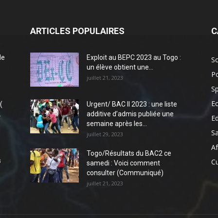
ARTICLES POPULAIRES
C
de
Exploit au BEPC 2023 au Togo :
So
un élève obtient une...
Po
juillet 21, 2023
Sp
E
(
Urgent/ BAC II 2023 : une liste
.
additive d’admis publiée une
E
semaine après les...
S
juillet 29, 2023
Af
Togo/Résultats du BAC2 ce
s
Cu
samedi : Voici comment
consulter (Communiqué)
juillet 21, 2023