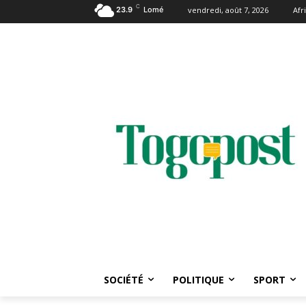
C
23.9
Lomé
vendredi, août 7, 2026
Afr
SOCIÉTÉ
POLITIQUE
SPORT