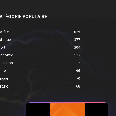
ATÉGORIE POPULAIRE
ciété
1025
litique
377
ort
304
conomie
127
ducation
117
anté
96
rique
70
lture
68