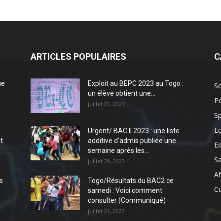
ARTICLES POPULAIRES
C
ue
Exploit au BEPC 2023 au Togo :
So
un élève obtient une...
Po
juillet 21, 2023
Sp
E
Urgent/ BAC II 2023 : une liste
t
additive d’admis publiée une
E
semaine après les...
S
juillet 29, 2023
Af
s
Togo/Résultats du BAC2 ce
Cu
samedi : Voici comment
consulter (Communiqué)
juillet 21, 2023