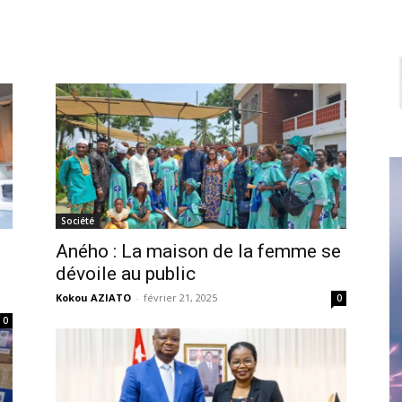
Société
Aného : La maison de la femme se
dévoile au public
Kokou AZIATO
-
février 21, 2025
0
0