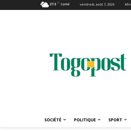
C
27.3
Lomé
vendredi, août 7, 2026
Afr
SOCIÉTÉ
POLITIQUE
SPORT