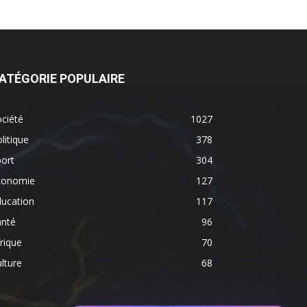
ATÉGORIE POPULAIRE
ciété
1027
litique
378
ort
304
conomie
127
ducation
117
anté
96
rique
70
lture
68