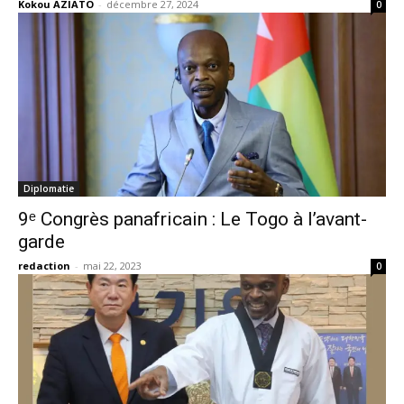
Kokou AZIATO
-
décembre 27, 2024
0
Diplomatie
9ᵉ Congrès panafricain : Le Togo à l’avant-
garde
redaction
-
mai 22, 2023
0