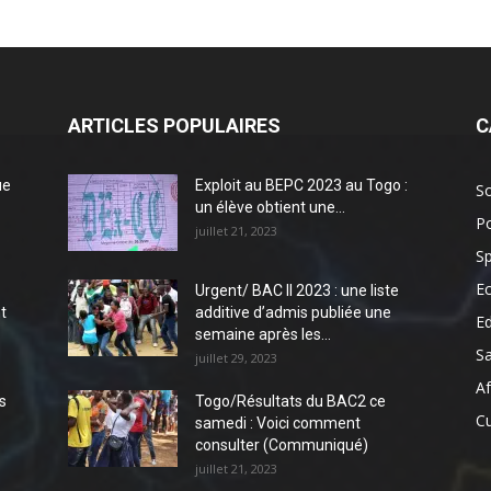
ARTICLES POPULAIRES
C
ue
Exploit au BEPC 2023 au Togo :
So
un élève obtient une...
Po
juillet 21, 2023
Sp
E
Urgent/ BAC II 2023 : une liste
t
additive d’admis publiée une
E
semaine après les...
S
juillet 29, 2023
Af
s
Togo/Résultats du BAC2 ce
Cu
samedi : Voici comment
consulter (Communiqué)
juillet 21, 2023