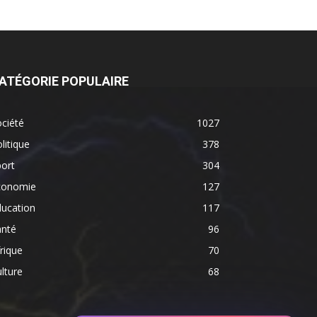
ATÉGORIE POPULAIRE
ciété
1027
litique
378
ort
304
conomie
127
ducation
117
anté
96
rique
70
lture
68