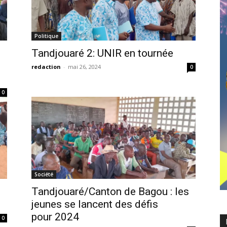
Politique
Tandjouaré 2: UNlR en tournée
redaction
-
mai 26, 2024
0
0
Société
Tandjouaré/Canton de Bagou : les
jeunes se lancent des défis
pour 2024
0