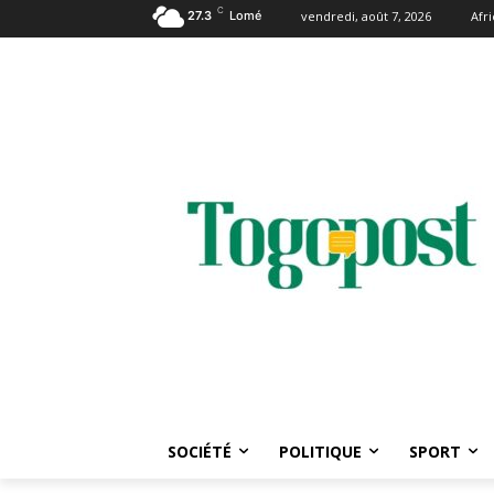
C
27.3
Lomé
vendredi, août 7, 2026
Afr
SOCIÉTÉ
POLITIQUE
SPORT