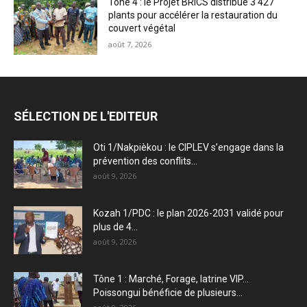
Tône 4 : le Projet BRICS distribue 3 427
plants pour accélérer la restauration du
couvert végétal
août 7, 2026
SÉLECTION DE L'EDITEUR
Oti 1/Nakpièkou : le CIPLEV s’engage dans la
prévention des conflits...
août 9, 2026
Kozah 1/PDC : le plan 2026-2031 validé pour
plus de 4...
août 9, 2026
Tône 1 : Marché, Forage, latrine VIP…
Poissongui bénéficie de plusieurs...