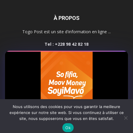
À PROPOS
Togo Post est un site d'information en ligne ...
Tel : +228 98 42 82 18
Contactez-nous:
contact@togopost.tg
SUIVEZ NOUS
Nous utilisons des cookies pour vous garantir la meilleure
expérience sur notre site web. Si vous continuez à utiliser ce
site, nous supposerons que vous en êtes satisfait.
Africa-Newsroom
Contact
Activités du site
0:06
Ok
© Copyright 2025 Togo Post | Tous droits réservés