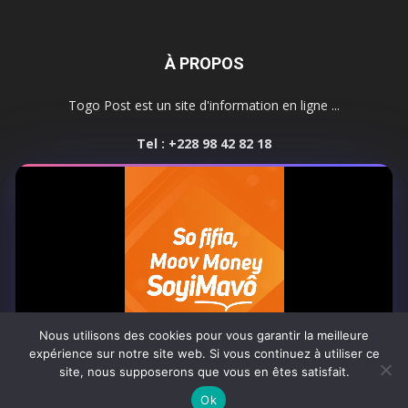
À PROPOS
Togo Post est un site d'information en ligne ...
Tel : +228 98 42 82 18
Contactez-nous:
contact@togopost.tg
SUIVEZ NOUS
Nous utilisons des cookies pour vous garantir la meilleure
expérience sur notre site web. Si vous continuez à utiliser ce
site, nous supposerons que vous en êtes satisfait.
Africa-Newsroom
Contact
Activités du site
0:06
Ok
© Copyright 2025 Togo Post | Tous droits réservés