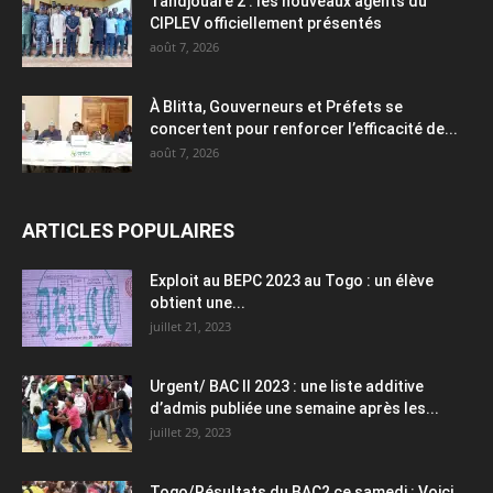
Tandjouaré 2 : les nouveaux agents du
CIPLEV officiellement présentés
août 7, 2026
À Blitta, Gouverneurs et Préfets se
concertent pour renforcer l’efficacité de...
août 7, 2026
ARTICLES POPULAIRES
Exploit au BEPC 2023 au Togo : un élève
obtient une...
juillet 21, 2023
Urgent/ BAC II 2023 : une liste additive
d’admis publiée une semaine après les...
juillet 29, 2023
Togo/Résultats du BAC2 ce samedi : Voici