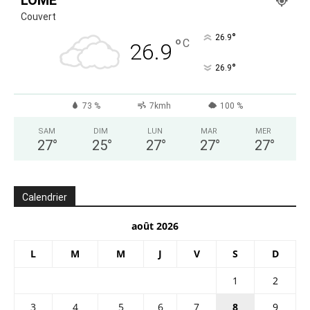
LOMÉ
Couvert
°
26.9
°
C
26.9
°
26.9
73 %
7kmh
100 %
SAM
DIM
LUN
MAR
MER
27
°
25
°
27
°
27
°
27
°
Calendrier
août 2026
L
M
M
J
V
S
D
1
2
3
4
5
6
7
8
9