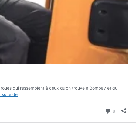
s roues qui ressemblent à ceux qu’on trouve à Bombay et qui
Togo
a suite de
:
des
Commenta
0
permis
de
conduire
exigés