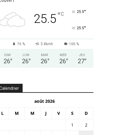
Couvert
°
25.5
°
C
25.5
°
25.5
76 %
5.8kmh
100 %
DIM
LUN
MAR
MER
JEU
26
°
26
°
26
°
26
°
27
°
Calendrier
août 2026
L
M
M
J
V
S
D
1
2