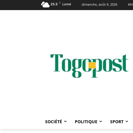
C
25.5
Lomé
dimanche, août 9, 2026
Af
SOCIÉTÉ
POLITIQUE
SPORT