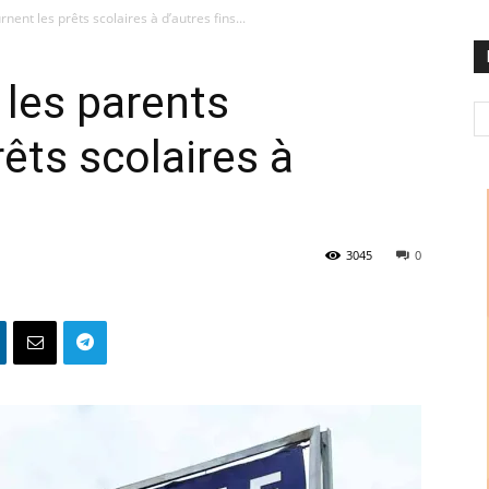
ent les prêts scolaires à d’autres fins...
les parents
êts scolaires à
3045
0