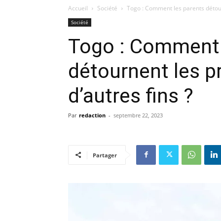
Accueil
Société
Togo : Comment les parents détourn
Société
Togo : Comment 
détournent les pr
d’autres fins ?
Par
redaction
-
septembre 22, 2023
Partager