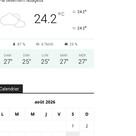
Partiellement Nuageux
°
24.2
°
C
24.2
°
24.2
87 %
4.7kmh
29 %
SAM
DIM
LUN
MAR
MER
27
°
25
°
25
°
27
°
27
°
Calendrier
août 2026
L
M
M
J
V
S
D
1
2