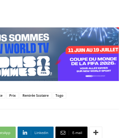
ce
Prix
Rentrée Scolaire
Togo
atsApp
Linkedin
E-mail