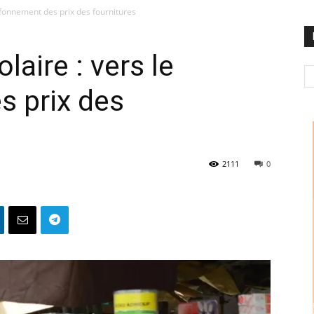
afonnement des prix des fournitures
aire : vers le
s prix des
2111
0