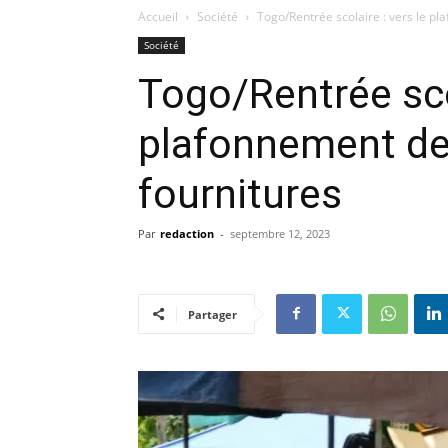
Accueil
Société
Togo/Rentrée scolaire : vers le pl
Société
Togo/Rentrée scol
plafonnement de
fournitures
Par
redaction
-
septembre 12, 2023
Partager