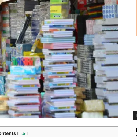
ontents
[
hide
]