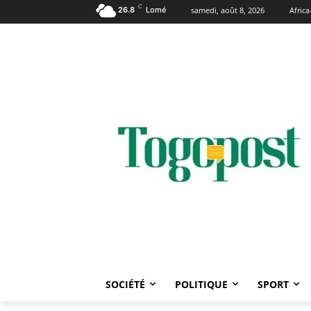
C
26.8
Lomé
samedi, août 8, 2026
Afric
SOCIÉTÉ
POLITIQUE
SPORT