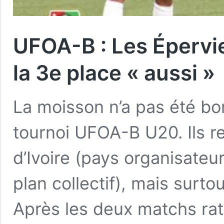
UFOA-B : Les Épervi
la 3e place « aussi »
La moisson n’a pas été bo
tournoi UFOA-B U20. Ils r
d’Ivoire (pays organisateu
plan collectif), mais surto
Après les deux matchs ra