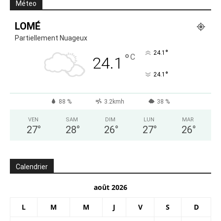
Méteo
LOMÉ
Partiellement Nuageux
°
24.1
°
C
24.1
°
24.1
88 %
3.2kmh
38 %
VEN
SAM
DIM
LUN
MAR
27
°
28
°
26
°
27
°
26
°
Calendrier
août 2026
L
M
M
J
V
S
D