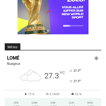
Méteo
LOMÉ
Nuageux
°
27.3
°
C
27.3
°
27.3
72 %
6.1kmh
53 %
VEN
SAM
DIM
LUN
MAR