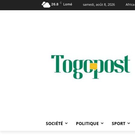
C
26.8
Lomé
samedi, août 8, 2026
Afric
SOCIÉTÉ
POLITIQUE
SPORT