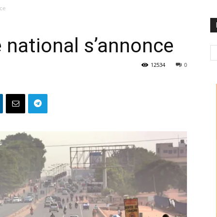
nce
 national s’annonce
12534
0