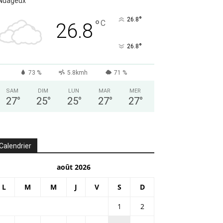
Nuageux
°
26.8
°
C
26.8
°
26.8
73 %
5.8kmh
71 %
SAM
DIM
LUN
MAR
MER
27
°
25
°
25
°
27
°
27
°
Calendrier
août 2026
L
M
M
J
V
S
D
1
2