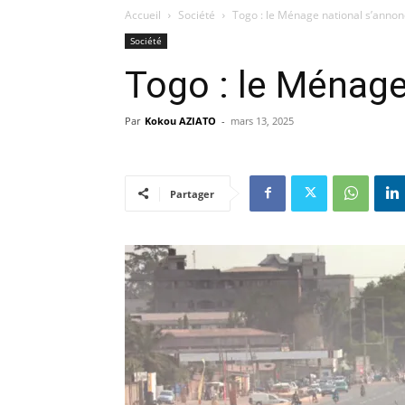
Accueil
Société
Togo : le Ménage national s’anno
Société
Togo : le Ménage
Par
Kokou AZIATO
-
mars 13, 2025
Partager