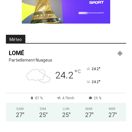
Méteo
LOMÉ
Partiellement Nuageux
°
24.2
°
C
24.2
°
24.2
87 %
4.7kmh
29 %
SAM
DIM
LUN
MAR
MER
27
°
25
°
25
°
27
°
27
°