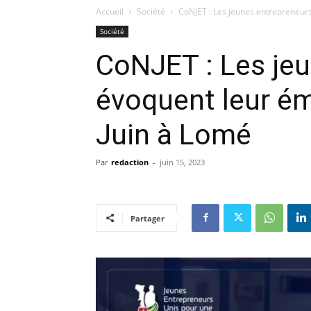
Accueil
Société
CoNJET : Les jeunes entrepreneurs
Société
CoNJET : Les je
évoquent leur é
Juin à Lomé
Par
redaction
-
juin 15, 2023
Partager