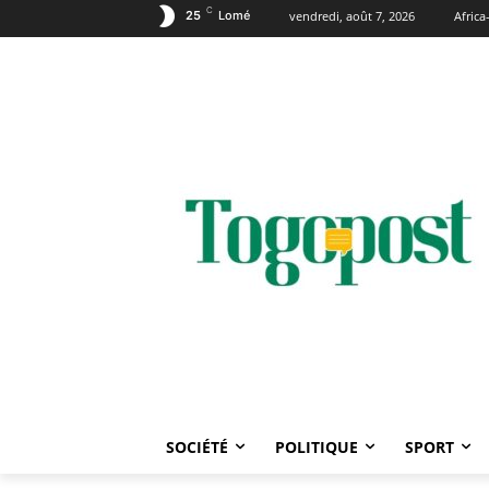
C
25
Lomé
vendredi, août 7, 2026
Afric
SOCIÉTÉ
POLITIQUE
SPORT