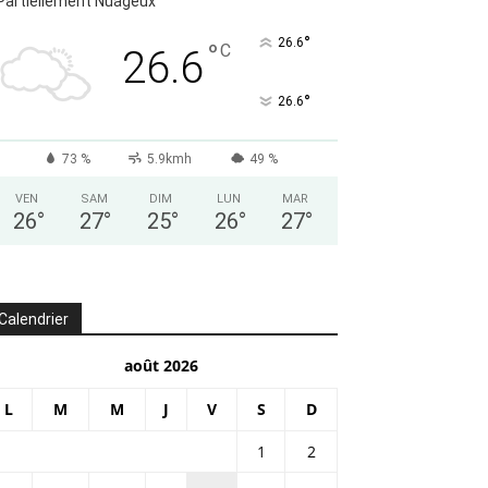
°
26.6
73 %
5.9kmh
49 %
VEN
SAM
DIM
LUN
MAR
26
°
27
°
25
°
26
°
27
°
Calendrier
août 2026
L
M
M
J
V
S
D
1
2
3
4
5
6
7
8
9
10
11
12
13
14
15
16