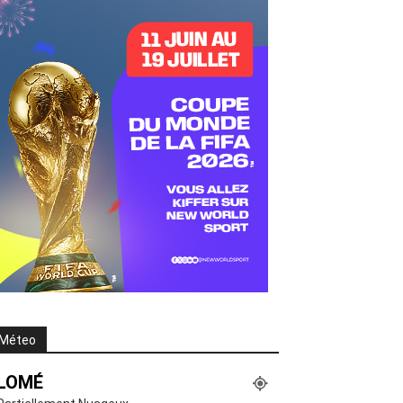
Méteo
LOMÉ
Partiellement Nuageux
°
26.6
°
C
26.6