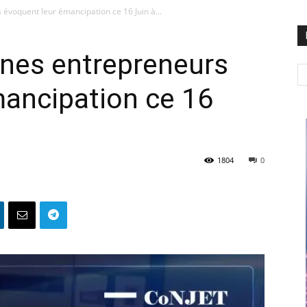
 évoquent leur émancipation ce 16 Juin à...
unes entrepreneurs
mancipation ce 16
1804
0