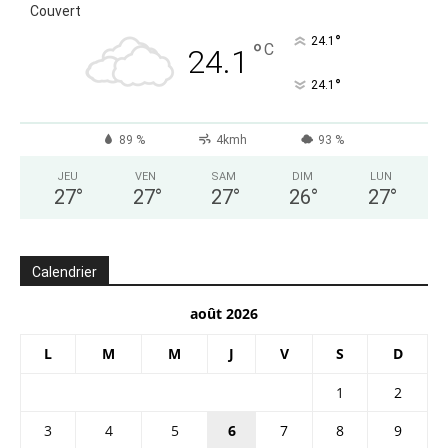
Couvert
°
24.1
°
C
24.1
°
24.1
89 %
4kmh
93 %
JEU
VEN
SAM
DIM
LUN
27
°
27
°
27
°
26
°
27
°
Calendrier
août 2026
L
M
M
J
V
S
D
1
2
3
4
5
6
7
8
9