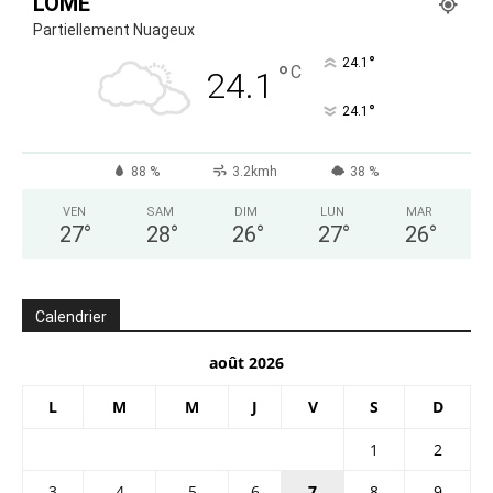
LOMÉ
Partiellement Nuageux
°
24.1
°
C
24.1
°
24.1
88 %
3.2kmh
38 %
VEN
SAM
DIM
LUN
MAR
27
°
28
°
26
°
27
°
26
°
Calendrier
août 2026
L
M
M
J
V
S
D
1
2
3
4
5
6
7
8
9