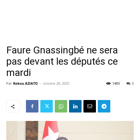
Faure Gnassingbé ne sera
pas devant les députés ce
mardi
Par
Kokou AZIATO
-
octobre 28, 2025
1483
0