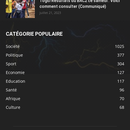
Togo/Résultats du BAC2 ce samedi : Voici
comment consulter (Communiqué)
juillet 21, 2023
CATÉGORIE POPULAIRE
Société
1025
Politique
377
Sport
304
Economie
127
Education
117
Santé
96
Afrique
70
Culture
68