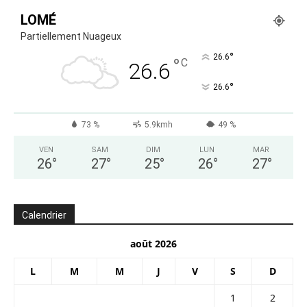
LOMÉ
Partiellement Nuageux
°
26.6
°
C
26.6
°
26.6
73 %
5.9kmh
49 %
VEN
SAM
DIM
LUN
MAR
26
°
27
°
25
°
26
°
27
°
Calendrier
août 2026
L
M
M
J
V
S
D
1
2