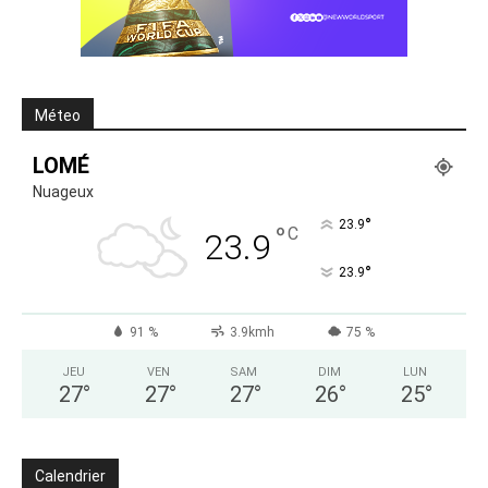
Méteo
LOMÉ
Nuageux
°
23.9
°
C
23.9
°
23.9
91 %
3.9kmh
75 %
JEU
VEN
SAM
DIM
LUN
27
°
27
°
27
°
26
°
25
°
Calendrier