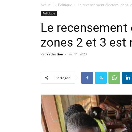
Accueil
Politique
Le recensement électoral dans le
Politique
Le recensement é
zones 2 et 3 est 
Par
redaction
-
mai 11, 2023
Partager