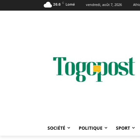
C
26.6
Lomé
vendredi, août 7, 2026
Afr
SOCIÉTÉ
POLITIQUE
SPORT