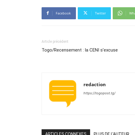
Facebook
Twitter
Wh
Article précédent
Togo/Recensement : la CENI s’excuse
redaction
https://togopost.tg/
ARTICLES CONNEXES
PLUS DE L'AUTEUR