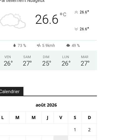
Partiellement Nuageux
°
26.6
°
C
26.6
°
26.6
73 %
5.9kmh
49 %
VEN
SAM
DIM
LUN
MAR
26
°
27
°
25
°
26
°
27
°
Calendrier
août 2026
L
M
M
J
V
S
D
1
2