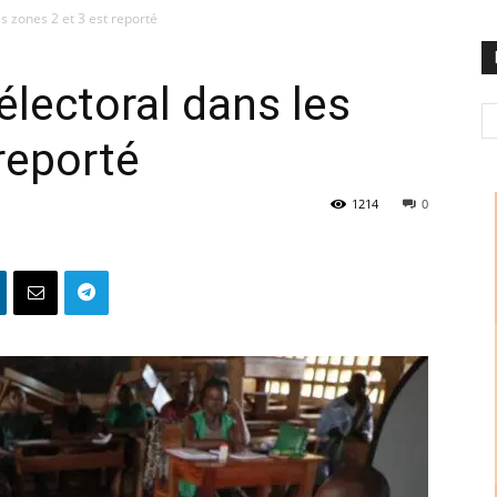
s zones 2 et 3 est reporté
lectoral dans les
reporté
1214
0