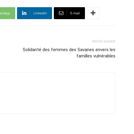
atsApp
Linkedin
E-mail
Article suivant
Solidarité des femmes des Savanes envers les
familles vulnérables