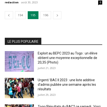
redaction
-
août 30, 2023
0
194
195
196
LE PLUS POPULAIRE
Exploit au BEPC 2023 au Togo : un élève
obtient une moyenne exceptionnelle de
20,35 (Photo)
juillet 21, 2023
Urgent/ BAC II 2023 : une liste additive
d’admis publiée une semaine après les
résultats
juillet 29, 2023
Togo/Résultats du BAC2 ce samedi : Voici