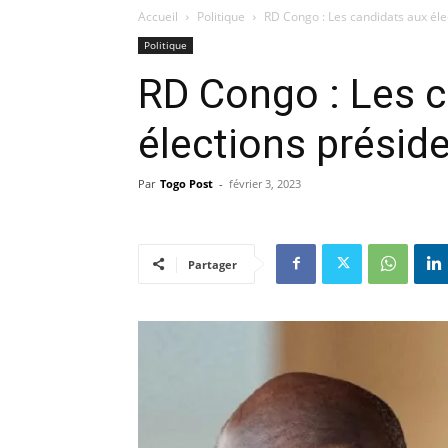
Accueil
Politique
RD Congo : Les candidats aux éle
Politique
RD Congo : Les c
élections présid
Par
Togo Post
-
février 3, 2023
Partager