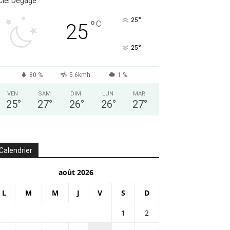
Ciel Dégagé
°
25
°
C
25
°
25
80 %
5.6kmh
1 %
VEN
SAM
DIM
LUN
MAR
25
°
27
°
26
°
26
°
27
°
Calendrier
août 2026
L
M
M
J
V
S
D
1
2