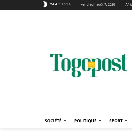
C
24.4
Lomé
vendredi, août 7, 2026
Afr
SOCIÉTÉ
POLITIQUE
SPORT