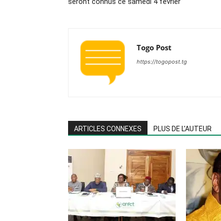
seront connus ce samedi 4 février
Togo Post
https://togopost.tg
ARTICLES CONNEXES
PLUS DE L'AUTEUR