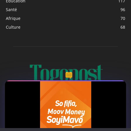
Education
117
Santé
96
Afrique
70
Culture
68
À PROPOS
Togo Post est un site d'information en ligne ...