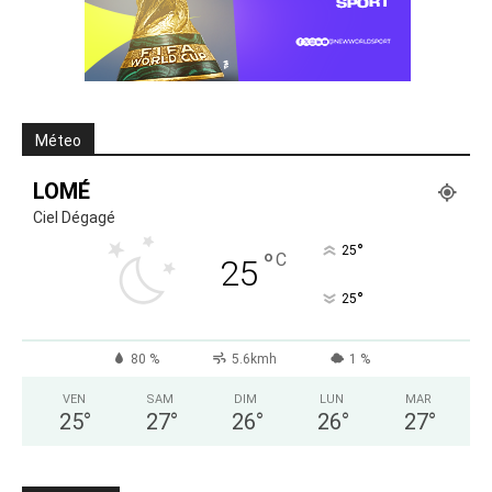
Méteo
LOMÉ
Ciel Dégagé
°
25
°
C
25
°
25
80 %
5.6kmh
1 %
VEN
SAM
DIM
LUN
MAR
25
°
27
°
26
°
26
°
27
°