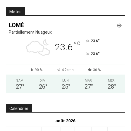
Méteo
LOMÉ
Partiellement Nuageux
°
23.6
°
C
23.6
°
23.6
90 %
4.2kmh
36 %
SAM
DIM
LUN
MAR
MER
27
°
26
°
25
°
27
°
28
°
Calendrier
août 2026