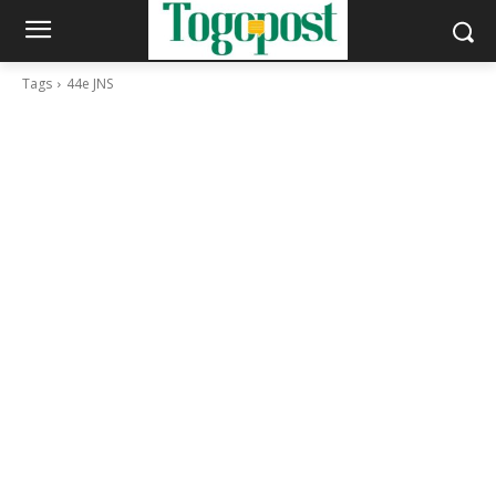
Tags
44e JNS