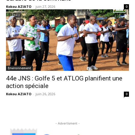
Kokou AZIATO
-
juin 27, 2026
0
Environnement
44e JNS : Golfe 5 et ATLOG planifient une
action spéciale
Kokou AZIATO
-
juin 26, 2026
0
- Advertisment -