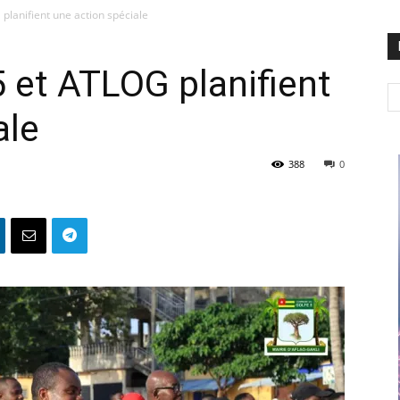
 planifient une action spéciale
5 et ATLOG planifient
ale
388
0