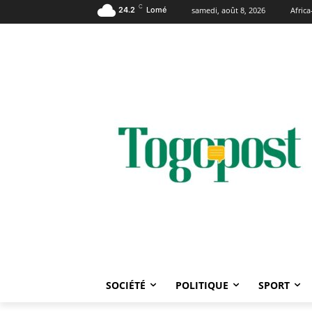
C
24.2
Lomé
samedi, août 8, 2026
Afric
SOCIÉTÉ
POLITIQUE
SPORT