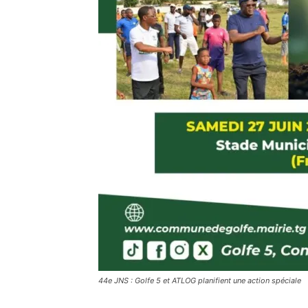
44e JNS : Golfe 5 et ATLOG planifient une action spéciale