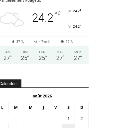
Partiellement Nuageux
°
24.2
°
C
24.2
°
24.2
87 %
4.7kmh
29 %
SAM
DIM
LUN
MAR
MER
27
°
25
°
25
°
27
°
27
°
Calendrier
août 2026
L
M
M
J
V
S
D
1
2