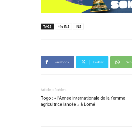
TAGS
44e JNS
JNS
Facebook
Twitter
Wh
Article précédent
Togo : « l’Année internationale de la femme
agricultrice lancée » à Lomé