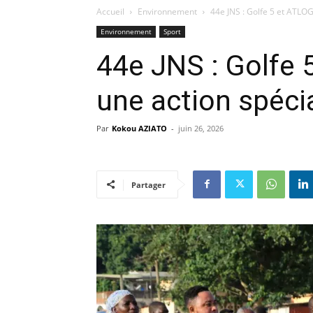
Accueil
Environnement
44e JNS : Golfe 5 et ATLOG
Environnement
Sport
44e JNS : Golfe 
une action spéci
Par
Kokou AZIATO
-
juin 26, 2026
Partager