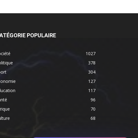
ATÉGORIE POPULAIRE
ciété
1027
litique
378
ort
304
conomie
127
ducation
117
anté
96
rique
70
lture
68