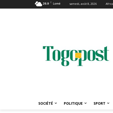
C
26.9
Lomé
samedi, août 8, 2026
Afri
SOCIÉTÉ
POLITIQUE
SPORT