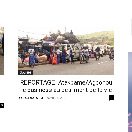
Société
[REPORTAGE] Atakpame/Agbonou
: le business au détriment de la vie
Kokou AZIATO
-
avril 23, 2026
0
0