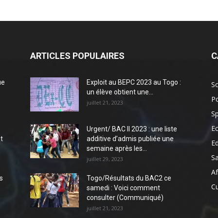
ARTICLES POPULAIRES
C
ue
Exploit au BEPC 2023 au Togo :
So
un élève obtient une...
Po
juillet 21, 2023
Sp
E
Urgent/ BAC II 2023 : une liste
t
additive d’admis publiée une
E
semaine après les...
S
juillet 29, 2023
Af
s
Togo/Résultats du BAC2 ce
Cu
samedi : Voici comment
consulter (Communiqué)
juillet 21, 2023