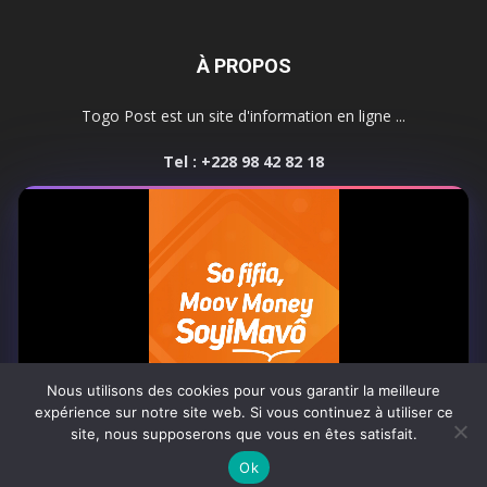
À PROPOS
Togo Post est un site d'information en ligne ...
Tel : +228 98 42 82 18
Contactez-nous:
contact@togopost.tg
SUIVEZ NOUS
Nous utilisons des cookies pour vous garantir la meilleure
expérience sur notre site web. Si vous continuez à utiliser ce
site, nous supposerons que vous en êtes satisfait.
Africa-Newsroom
Contact
Activités du site
0:06
Ok
© Copyright 2025 Togo Post | Tous droits réservés