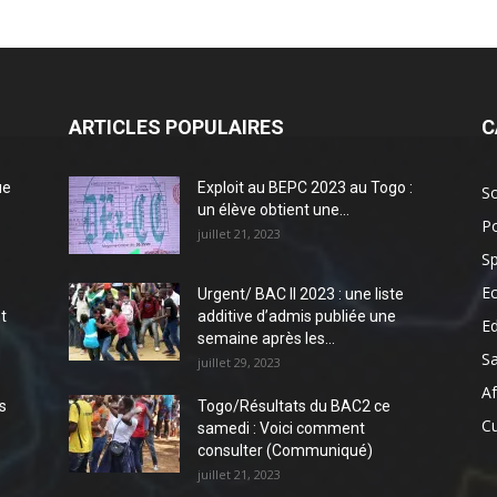
ARTICLES POPULAIRES
C
ue
Exploit au BEPC 2023 au Togo :
So
un élève obtient une...
Po
juillet 21, 2023
Sp
E
Urgent/ BAC II 2023 : une liste
t
additive d’admis publiée une
E
semaine après les...
S
juillet 29, 2023
Af
s
Togo/Résultats du BAC2 ce
Cu
samedi : Voici comment
consulter (Communiqué)
juillet 21, 2023