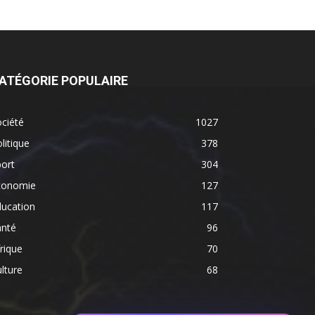
ATÉGORIE POPULAIRE
ciété
1027
litique
378
ort
304
conomie
127
ducation
117
anté
96
rique
70
lture
68