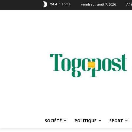
C
24.4
Lomé
vendredi, août 7, 2026
Afr
SOCIÉTÉ
POLITIQUE
SPORT