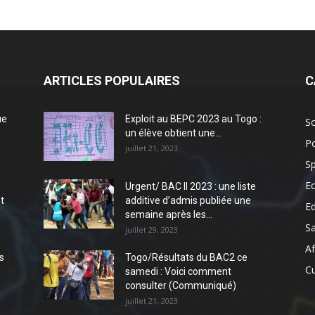
ARTICLES POPULAIRES
C
ue
Exploit au BEPC 2023 au Togo :
So
un élève obtient une...
Po
juillet 21, 2023
Sp
E
Urgent/ BAC II 2023 : une liste
t
additive d’admis publiée une
E
semaine après les...
S
juillet 29, 2023
Af
s
Togo/Résultats du BAC2 ce
Cu
samedi : Voici comment
consulter (Communiqué)
juillet 21, 2023