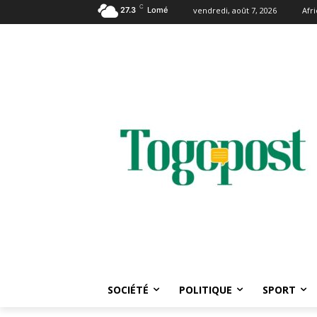
C
27.3
Lomé
vendredi, août 7, 2026
Afr
SOCIÉTÉ
POLITIQUE
SPORT