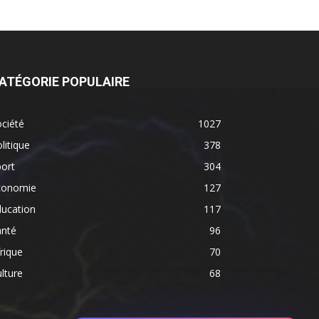
ATÉGORIE POPULAIRE
ciété
1027
litique
378
ort
304
conomie
127
ducation
117
anté
96
rique
70
lture
68