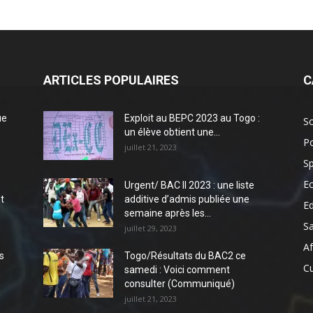
ARTICLES POPULAIRES
C
ue
Exploit au BEPC 2023 au Togo :
So
un élève obtient une...
Po
juillet 21, 2023
Sp
E
Urgent/ BAC II 2023 : une liste
t
additive d’admis publiée une
E
semaine après les...
S
juillet 29, 2023
Af
s
Togo/Résultats du BAC2 ce
Cu
samedi : Voici comment
consulter (Communiqué)
juillet 21, 2023