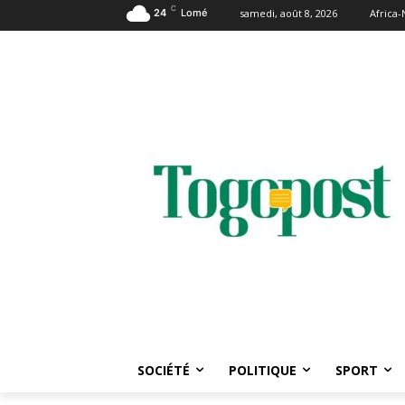
C
24
Lomé
samedi, août 8, 2026
Africa
SOCIÉTÉ
POLITIQUE
SPORT