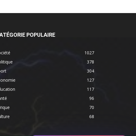
ATÉGORIE POPULAIRE
ciété
1027
litique
378
ort
304
conomie
127
ducation
117
anté
96
rique
70
lture
68