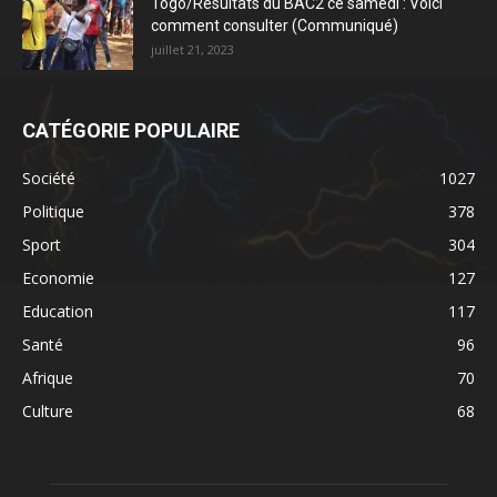
Togo/Résultats du BAC2 ce samedi : Voici
comment consulter (Communiqué)
juillet 21, 2023
CATÉGORIE POPULAIRE
Société
1027
Politique
378
Sport
304
Economie
127
Education
117
Santé
96
Afrique
70
Culture
68