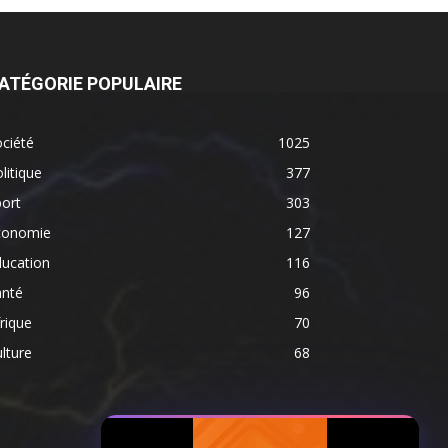
ATÉGORIE POPULAIRE
ciété
1025
litique
377
ort
303
conomie
127
ducation
116
anté
96
rique
70
lture
68