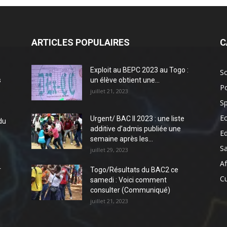
ARTICLES POPULAIRES
C
Exploit au BEPC 2023 au Togo :
So
s
un élève obtient une...
Po
juillet 21, 2023
Sp
E
Urgent/ BAC II 2023 : une liste
du
additive d’admis publiée une
E
semaine après les...
S
juillet 29, 2023
Af
r
Togo/Résultats du BAC2 ce
Cu
samedi : Voici comment
consulter (Communiqué)
juillet 21, 2023