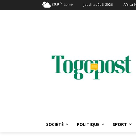
C
26.9
Lomé
jeudi, août 6, 2026
Africa
SOCIÉTÉ
POLITIQUE
SPORT