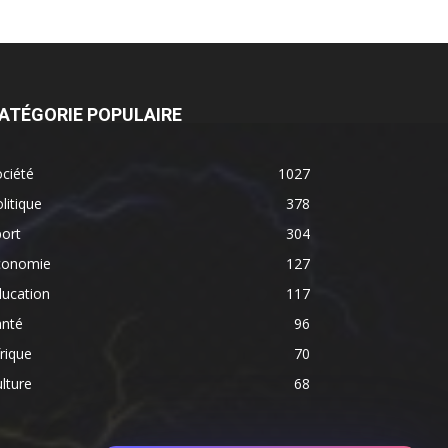
ATÉGORIE POPULAIRE
ciété
1027
litique
378
ort
304
conomie
127
ducation
117
anté
96
rique
70
lture
68