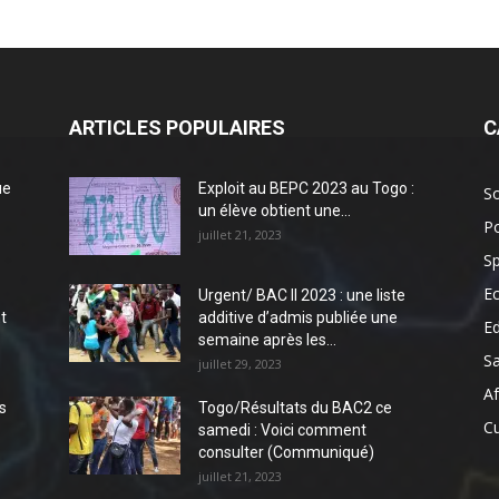
ARTICLES POPULAIRES
C
ue
Exploit au BEPC 2023 au Togo :
So
un élève obtient une...
Po
juillet 21, 2023
Sp
E
Urgent/ BAC II 2023 : une liste
t
additive d’admis publiée une
E
semaine après les...
S
juillet 29, 2023
Af
s
Togo/Résultats du BAC2 ce
Cu
samedi : Voici comment
consulter (Communiqué)
juillet 21, 2023