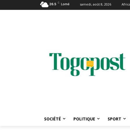
C
26.5
Lomé
samedi, août 8, 2026
Afri
SOCIÉTÉ
POLITIQUE
SPORT