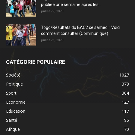
publiée une semaine après les...
juillet 29, 2023
Togo/Résultats du BAC2 ce samedi : Voici
comment consulter (Communiqué)
juillet 21, 2023
CATÉGORIE POPULAIRE
Société
1027
Politique
378
Sport
304
Economie
127
Education
117
Santé
96
Afrique
70