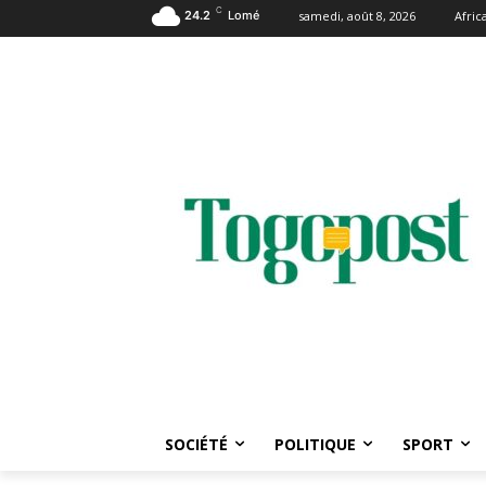
C
24.2
Lomé
samedi, août 8, 2026
Afri
SOCIÉTÉ
POLITIQUE
SPORT