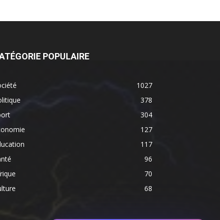
ATÉGORIE POPULAIRE
ciété
1027
litique
378
ort
304
conomie
127
ducation
117
anté
96
rique
70
lture
68