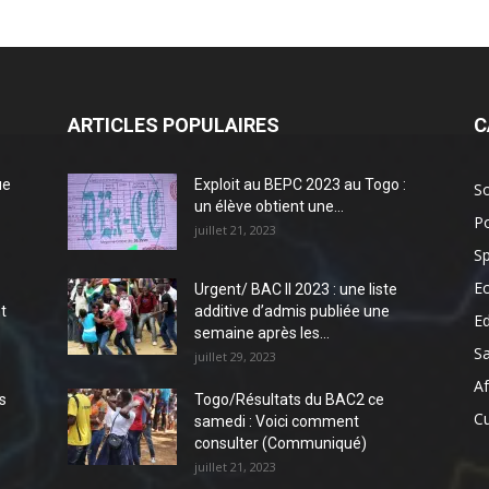
ARTICLES POPULAIRES
C
ue
Exploit au BEPC 2023 au Togo :
So
un élève obtient une...
Po
juillet 21, 2023
Sp
E
Urgent/ BAC II 2023 : une liste
t
additive d’admis publiée une
E
semaine après les...
S
juillet 29, 2023
Af
s
Togo/Résultats du BAC2 ce
Cu
samedi : Voici comment
consulter (Communiqué)
juillet 21, 2023