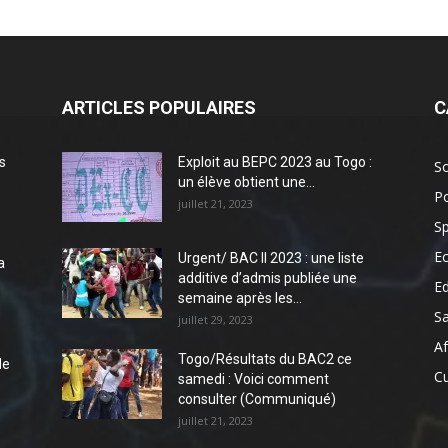
ARTICLES POPULAIRES
C
s
Exploit au BEPC 2023 au Togo :
So
un élève obtient une...
Po
juillet 21, 2023
Sp
E
Urgent/ BAC II 2023 : une liste
a
additive d’admis publiée une
E
semaine après les...
S
juillet 29, 2023
Af
Togo/Résultats du BAC2 ce
de
Cu
samedi : Voici comment
consulter (Communiqué)
juillet 21, 2023