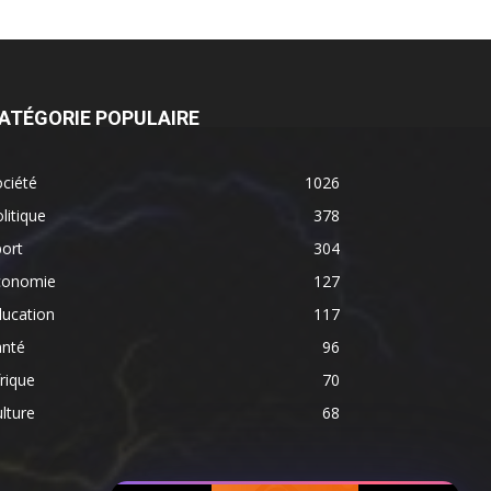
ATÉGORIE POPULAIRE
ciété
1026
litique
378
ort
304
conomie
127
ducation
117
anté
96
rique
70
lture
68