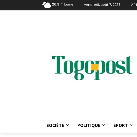
C
26.9
Lomé
vendredi, août 7, 2026
Afr
SOCIÉTÉ
POLITIQUE
SPORT