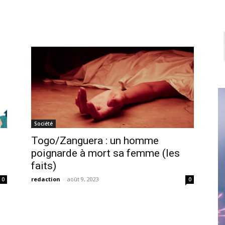
Société
Togo/Zanguera : un homme
poignarde à mort sa femme (les
faits)
redaction
-
août 9, 2023
0
0