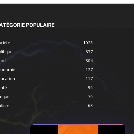
ATÉGORIE POPULAIRE
ciété
1026
litique
377
ort
304
conomie
127
ducation
117
anté
96
rique
70
lture
68