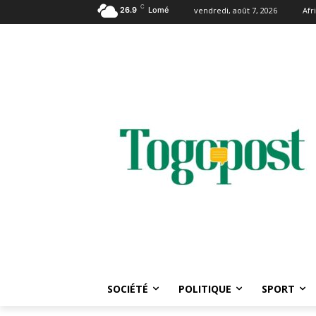
C
26.9
Lomé
vendredi, août 7, 2026
Afr
SOCIÉTÉ
POLITIQUE
SPORT