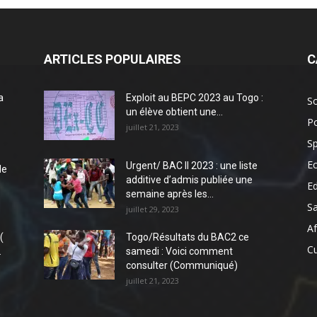
ARTICLES POPULAIRES
C
a
Exploit au BEPC 2023 au Togo :
So
un élève obtient une...
Po
juillet 21, 2023
Sp
E
Urgent/ BAC II 2023 : une liste
de
additive d’admis publiée une
E
semaine après les...
S
juillet 29, 2023
Af
(
Togo/Résultats du BAC2 ce
Cu
.
samedi : Voici comment
consulter (Communiqué)
juillet 21, 2023