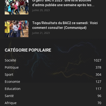
Urgent/ BAC II 2023 : une liste additive
d’admis publiée une semaine après les...
juillet 29, 2023
Togo/Résultats du BAC2 ce samedi : Voici
comment consulter (Communiqué)
juillet 21, 2023
CATÉGORIE POPULAIRE
Société
1027
Politique
378
Sport
304
Economie
127
Education
117
Santé
96
Afrique
70