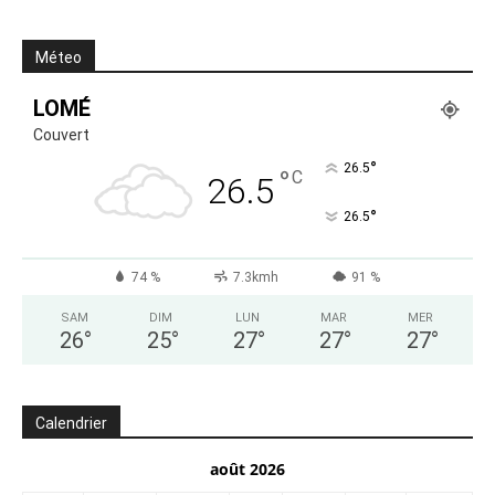
Méteo
LOMÉ
Couvert
°
26.5
°
C
26.5
°
26.5
74 %
7.3kmh
91 %
SAM
DIM
LUN
MAR
MER
26
°
25
°
27
°
27
°
27
°
Calendrier
août 2026