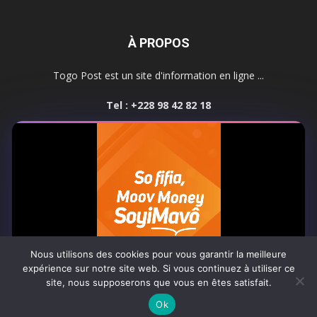
À PROPOS
Togo Post est un site d'information en ligne ...
Tel : +228 98 42 82 18
Contactez-nous:
contact@togopost.tg
SUIVEZ NOUS
Nous utilisons des cookies pour vous garantir la meilleure
expérience sur notre site web. Si vous continuez à utiliser ce
site, nous supposerons que vous en êtes satisfait.
Africa-Newsroom
Contact
Activités du site
0:06
Ok
© Copyright 2025 Togo Post | Tous droits réservés